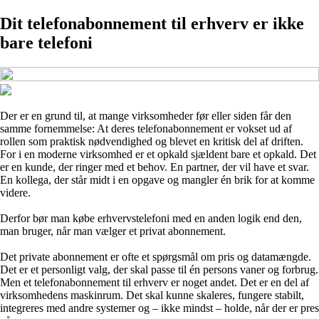
Dit telefonabonnement til erhverv er ikke
bare telefoni
Der er en grund til, at mange virksomheder før eller siden får den
samme fornemmelse: At deres telefonabonnement er vokset ud af
rollen som praktisk nødvendighed og blevet en kritisk del af driften.
For i en moderne virksomhed er et opkald sjældent bare et opkald. Det
er en kunde, der ringer med et behov. En partner, der vil have et svar.
En kollega, der står midt i en opgave og mangler én brik for at komme
videre.
Derfor bør man købe erhvervstelefoni med en anden logik end den,
man bruger, når man vælger et privat abonnement.
Det private abonnement er ofte et spørgsmål om pris og datamængde.
Det er et personligt valg, der skal passe til én persons vaner og forbrug.
Men et telefonabonnement til erhverv er noget andet. Det er en del af
virksomhedens maskinrum. Det skal kunne skaleres, fungere stabilt,
integreres med andre systemer og – ikke mindst – holde, når der er pres