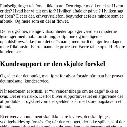
Pludselig ringer telefonen ikke bare. Den ringer med kontekst. Hvem
er det? Hvad har vi talt om før? Hvilken aftale er på vej? Hvilken sag
er åben? Det er dér, erhvervstelefoni begynder at føles mindre som et
afbræk. Og mere som en del af flowet.
Det er også her, mange virksomheder opdager værdien i moderne
løsninger med mobil omstilling, softphone og intelligente
opkaldsflows. Ikke fordi det er “smart”, men fordi det gør hverdagen
mere friktionsfri. Færre manuelle processer. Færre tabte opkald. Bedre
kunderejser.
Kundesupport er den skjulte forskel
Og så er der det punkt, man først for alvor forstår, når man har prøvet
det modsatte: kundeservice.
Når telefonien er kritisk, er “vi vender tilbage om tre dage” ikke et
svar. Det er en risiko. Derfor bliver supportniveauet en afgørende del
af produktet – også selvom det sjældent står med store bogstaver i et
tilbud.
Et erhvervsabonnement skal ikke bare leveres, det skal følges,
vedligeholdes og forstås. Og når der er noget, der ikke spiller, skal der
sidde mennesker på den anden side, som kan tage ansvaret på sig og