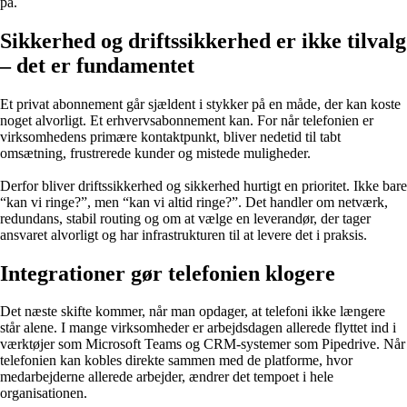
på.
Sikkerhed og driftssikkerhed er ikke tilvalg
– det er fundamentet
Et privat abonnement går sjældent i stykker på en måde, der kan koste
noget alvorligt. Et erhvervsabonnement kan. For når telefonien er
virksomhedens primære kontaktpunkt, bliver nedetid til tabt
omsætning, frustrerede kunder og mistede muligheder.
Derfor bliver driftssikkerhed og sikkerhed hurtigt en prioritet. Ikke bare
“kan vi ringe?”, men “kan vi altid ringe?”. Det handler om netværk,
redundans, stabil routing og om at vælge en leverandør, der tager
ansvaret alvorligt og har infrastrukturen til at levere det i praksis.
Integrationer gør telefonien klogere
Det næste skifte kommer, når man opdager, at telefoni ikke længere
står alene. I mange virksomheder er arbejdsdagen allerede flyttet ind i
værktøjer som Microsoft Teams og CRM-systemer som Pipedrive. Når
telefonien kan kobles direkte sammen med de platforme, hvor
medarbejderne allerede arbejder, ændrer det tempoet i hele
organisationen.