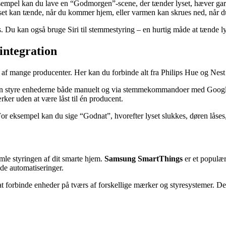
eksempel kan du lave en “Godmorgen”-scene, der tænder lyset, hæver gar
. Lyset kan tænde, når du kommer hjem, eller varmen kan skrues ned, når d
. Du kan også bruge Siri til stemmestyring – en hurtig måde at tænde ly
integration
 af mange producenter. Her kan du forbinde alt fra Philips Hue og Nest 
an styre enhederne både manuelt og via stemmekommandoer med Google 
ker uden at være låst til én producent.
For eksempel kan du sige “Godnat”, hvorefter lyset slukkes, døren låses
le styringen af dit smarte hjem.
Samsung SmartThings
er et populær
de automatiseringer.
at forbinde enheder på tværs af forskellige mærker og styresystemer. De