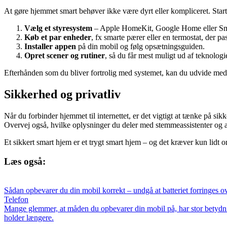
At gøre hjemmet smart behøver ikke være dyrt eller kompliceret. Start
Vælg et styresystem
– Apple HomeKit, Google Home eller Sm
Køb et par enheder
, fx smarte pærer eller en termostat, der pas
Installer appen
på din mobil og følg opsætningsguiden.
Opret scener og rutiner
, så du får mest muligt ud af teknologi
Efterhånden som du bliver fortrolig med systemet, kan du udvide med f
Sikkerhed og privatliv
Når du forbinder hjemmet til internettet, er det vigtigt at tænke på s
Overvej også, hvilke oplysninger du deler med stemmeassistenter og 
Et sikkert smart hjem er et trygt smart hjem – og det kræver kun lidt
Læs også:
Sådan opbevarer du din mobil korrekt – undgå at batteriet forringes ov
Telefon
Mange glemmer, at måden du opbevarer din mobil på, har stor betydning f
holder længere.