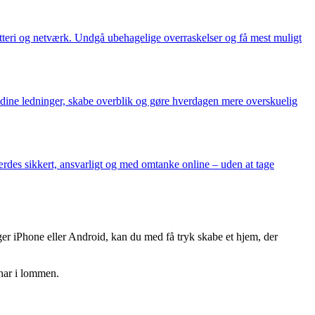
l batteri og netværk. Undgå ubehagelige overraskelser og få mest muligt
e dine ledninger, skabe overblik og gøre hverdagen mere overskuelig
færdes sikkert, ansvarligt og med omtanke online – uden at tage
ger iPhone eller Android, kan du med få tryk skabe et hjem, der
har i lommen.