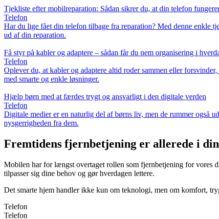
Tjekliste efter mobilreparation: Sådan sikrer du, at din telefon fungere
Telefon
Har du lige fået din telefon tilbage fra reparation? Med denne enkle tj
ud af din reparation.
Få styr på kabler og adaptere – sådan får du nem organisering i hver
Telefon
Oplever du, at kabler og adaptere altid roder sammen eller forsvinder
med smarte og enkle løsninger.
Hjælp børn med at færdes trygt og ansvarligt i den digitale verden
Telefon
Digitale medier er en naturlig del af børns liv, men de rummer også ud
nysgerrigheden fra dem.
Fremtidens fjernbetjening er allerede i di
Mobilen har for længst overtaget rollen som fjernbetjening for vores 
tilpasser sig dine behov og gør hverdagen lettere.
Det smarte hjem handler ikke kun om teknologi, men om komfort, try
Telefon
Telefon