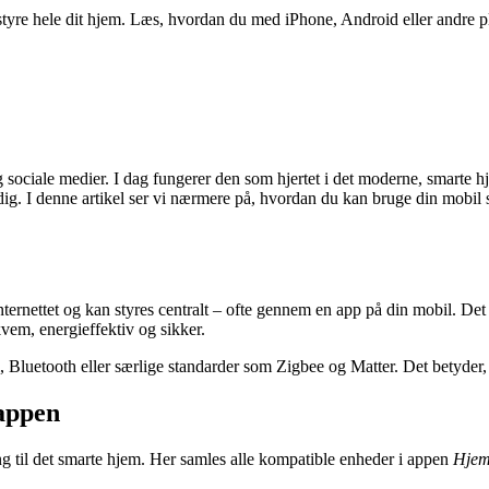
yre hele dit hjem. Læs, hvordan du med iPhone, Android eller andre pla
g sociale medier. I dag fungerer den som hjertet i det moderne, smarte
dig. I denne artikel ser vi nærmere på, hvordan du kan bruge din mobil 
nternettet og kan styres centralt – ofte gennem en app på din mobil. Det
vem, energieffektiv og sikker.
luetooth eller særlige standarder som Zigbee og Matter. Det betyder, a
appen
ng til det smarte hjem. Her samles alle kompatible enheder i appen
Hje