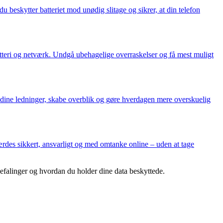
u beskytter batteriet mod unødig slitage og sikrer, at din telefon
l batteri og netværk. Undgå ubehagelige overraskelser og få mest muligt
e dine ledninger, skabe overblik og gøre hverdagen mere overskuelig
færdes sikkert, ansvarligt og med omtanke online – uden at tage
befalinger og hvordan du holder dine data beskyttede.