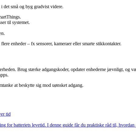
 i det små og byg gradvist videre.
artThings.
ser til systemet.
en.
lere enheder – fx sensorer, kameraer eller smarte stikkontakter.
ikkerheden. Brug stærke adgangskoder, opdater enhederne jævnligt, og væl
apps.
 omtanke at beskytte sig mod uønsket adgang.
er tid
or batteriets levetid. I denne guide får du praktiske råd til, hvordan d