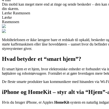
Din mobil kan meget mere end at ringe og sende beskeder – den kan st
din skærm.
Lærke Rasmussen
Lærke
Rasmussen
Mobiltelefonen er ikke længere bare et redskab til opkald, beskeder o
starte kaffemaskinen eller låse hoveddøren – uanset hvor du befinder 
styresystemer giver.
Hvad betyder et “smart hjem”?
Et smart hjem er et hjem, hvor elektroniske enheder er forbundet via i
højttalere og robotstøvsugere. Formålet er at gøre hverdagen mere bek
De fleste smarte produkter kan kommunikere med hinanden via Wi-Fi, B
iPhone og HomeKit – styr alt via “Hjem”-
Hvis du bruger iPhone, er Apples
HomeKit
-system en naturlig indga