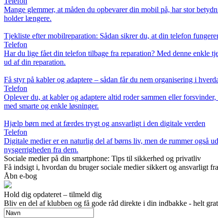
Telefon
Mange glemmer, at måden du opbevarer din mobil på, har stor betydning f
holder længere.
Tjekliste efter mobilreparation: Sådan sikrer du, at din telefon fungere
Telefon
Har du lige fået din telefon tilbage fra reparation? Med denne enkle tj
ud af din reparation.
Få styr på kabler og adaptere – sådan får du nem organisering i hver
Telefon
Oplever du, at kabler og adaptere altid roder sammen eller forsvinder
med smarte og enkle løsninger.
Hjælp børn med at færdes trygt og ansvarligt i den digitale verden
Telefon
Digitale medier er en naturlig del af børns liv, men de rummer også ud
nysgerrigheden fra dem.
Sociale medier på din smartphone: Tips til sikkerhed og privatliv
Få indsigt i, hvordan du bruger sociale medier sikkert og ansvarligt f
Åbn e-bog
Hold dig opdateret – tilmeld dig
Bliv en del af klubben og få gode råd direkte i din indbakke - helt grat