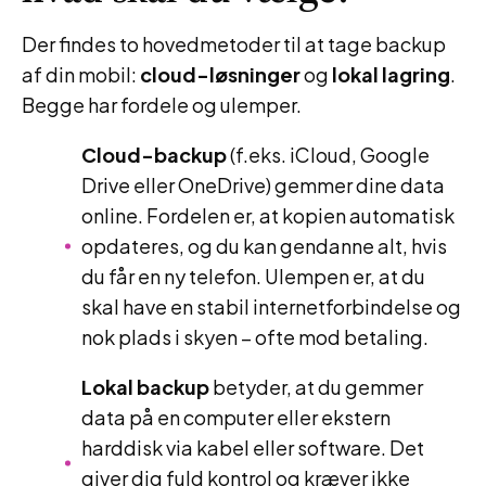
Der findes to hovedmetoder til at tage backup
af din mobil:
cloud-løsninger
og
lokal lagring
.
Begge har fordele og ulemper.
Cloud-backup
(f.eks. iCloud, Google
Drive eller OneDrive) gemmer dine data
online. Fordelen er, at kopien automatisk
opdateres, og du kan gendanne alt, hvis
du får en ny telefon. Ulempen er, at du
skal have en stabil internetforbindelse og
nok plads i skyen – ofte mod betaling.
Lokal backup
betyder, at du gemmer
data på en computer eller ekstern
harddisk via kabel eller software. Det
giver dig fuld kontrol og kræver ikke