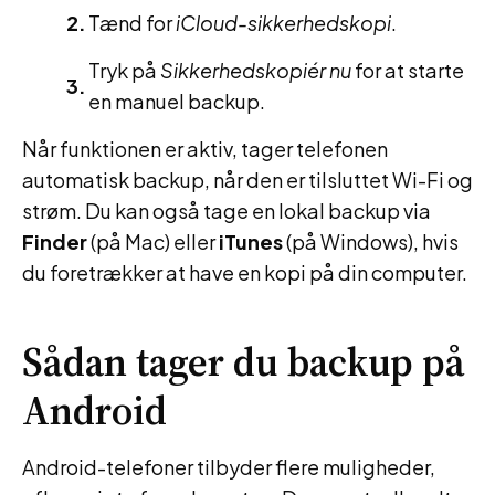
Tænd for
iCloud-sikkerhedskopi
.
Tryk på
Sikkerhedskopiér nu
for at starte
en manuel backup.
Når funktionen er aktiv, tager telefonen
automatisk backup, når den er tilsluttet Wi-Fi og
strøm. Du kan også tage en lokal backup via
Finder
(på Mac) eller
iTunes
(på Windows), hvis
du foretrækker at have en kopi på din computer.
Sådan tager du backup på
Android
Android-telefoner tilbyder flere muligheder,