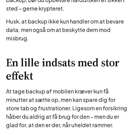
sted – gerne krypteret.
Husk, at backup ikke kun handler om at bevare
data, men også om at beskytte dem mod
misbrug.
En lille indsats med stor
effekt
At tage backup af mobilen kræver kun få
minutter at sætte op, men kan spare dig for
store tab og frustrationer. Ligesom en forsikring
håber du aldrig at få brug for den – men du er
glad for, at den er der, når uheldet rammer.