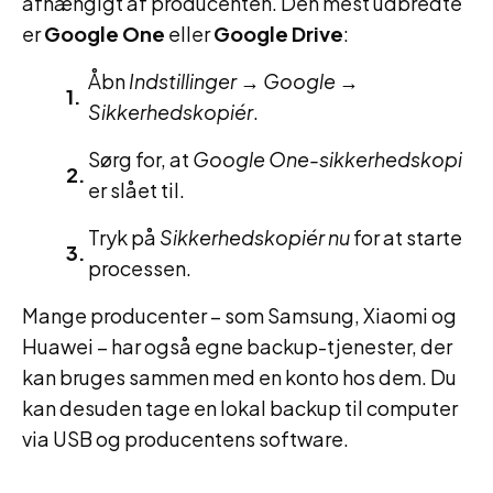
afhængigt af producenten. Den mest udbredte
er
Google One
eller
Google Drive
:
Åbn
Indstillinger
→
Google
→
Sikkerhedskopiér
.
Sørg for, at
Google One-sikkerhedskopi
er slået til.
Tryk på
Sikkerhedskopiér nu
for at starte
processen.
Mange producenter – som Samsung, Xiaomi og
Huawei – har også egne backup-tjenester, der
kan bruges sammen med en konto hos dem. Du
kan desuden tage en lokal backup til computer
via USB og producentens software.