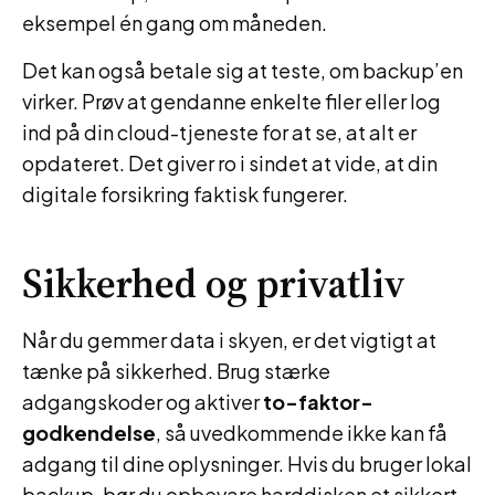
eksempel én gang om måneden.
Det kan også betale sig at teste, om backup’en
virker. Prøv at gendanne enkelte filer eller log
ind på din cloud-tjeneste for at se, at alt er
opdateret. Det giver ro i sindet at vide, at din
digitale forsikring faktisk fungerer.
Sikkerhed og privatliv
Når du gemmer data i skyen, er det vigtigt at
tænke på sikkerhed. Brug stærke
adgangskoder og aktiver
to-faktor-
godkendelse
, så uvedkommende ikke kan få
adgang til dine oplysninger. Hvis du bruger lokal
backup, bør du opbevare harddisken et sikkert