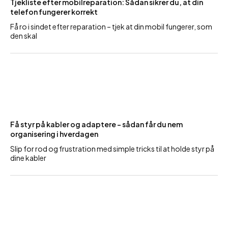
Tjekliste efter mobilreparation: Sådan sikrer du, at din
telefon fungerer korrekt
Få ro i sindet efter reparation – tjek at din mobil fungerer, som
den skal
Få styr på kabler og adaptere – sådan får du nem
organisering i hverdagen
Slip for rod og frustration med simple tricks til at holde styr på
dine kabler