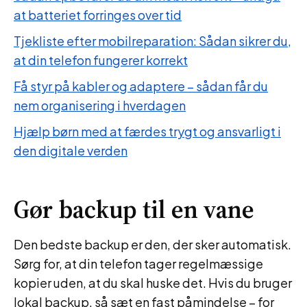
at batteriet forringes over tid
Tjekliste efter mobilreparation: Sådan sikrer du,
at din telefon fungerer korrekt
Få styr på kabler og adaptere – sådan får du
nem organisering i hverdagen
Hjælp børn med at færdes trygt og ansvarligt i
den digitale verden
Gør backup til en vane
Den bedste backup er den, der sker automatisk.
Sørg for, at din telefon tager regelmæssige
kopier uden, at du skal huske det. Hvis du bruger
lokal backup, så sæt en fast påmindelse – for