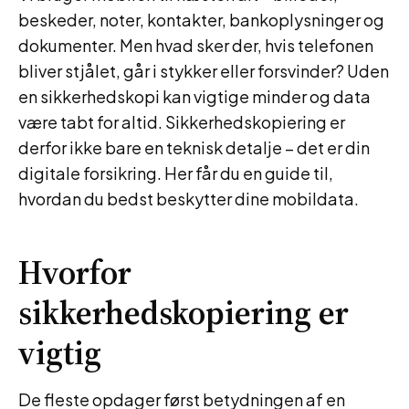
beskeder, noter, kontakter, bankoplysninger og
dokumenter. Men hvad sker der, hvis telefonen
bliver stjålet, går i stykker eller forsvinder? Uden
en sikkerhedskopi kan vigtige minder og data
være tabt for altid. Sikkerhedskopiering er
derfor ikke bare en teknisk detalje – det er din
digitale forsikring. Her får du en guide til,
hvordan du bedst beskytter dine mobildata.
Hvorfor
sikkerhedskopiering er
vigtig
De fleste opdager først betydningen af en