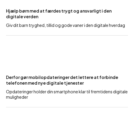
Hjælp børn med at færdes trygt og ansvarligt i den
digitale verden
Giv dit barn tryghed, tillid og gode vaner i den digitale hverdag
Derfor gør mobilopdateringer det lettere at forbinde
telefonen med nye digitale tjenester
Opdateringer holder din smartphone klar til fremtidens digitale
muligheder