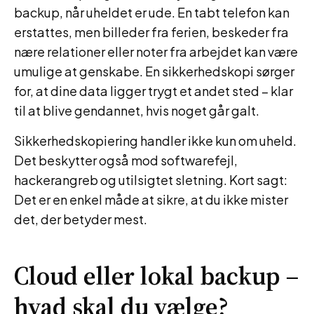
backup, når uheldet er ude. En tabt telefon kan
erstattes, men billeder fra ferien, beskeder fra
nære relationer eller noter fra arbejdet kan være
umulige at genskabe. En sikkerhedskopi sørger
for, at dine data ligger trygt et andet sted – klar
til at blive gendannet, hvis noget går galt.
Sikkerhedskopiering handler ikke kun om uheld.
Det beskytter også mod softwarefejl,
hackerangreb og utilsigtet sletning. Kort sagt:
Det er en enkel måde at sikre, at du ikke mister
det, der betyder mest.
Cloud eller lokal backup –
hvad skal du vælge?